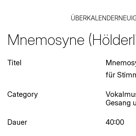
ÜBER
KALENDER
NEUI
Mnemosyne (Hölderlin
Titel
Mnemosyn
für Stimm
Category
Vokalmu
Gesang u
Dauer
40:00