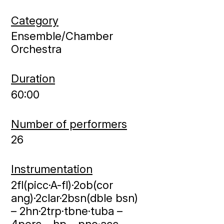
Category
Ensemble/Chamber
Orchestra
Duration
60:00
Number of performers
26
Instrumentation
2fl(picc·A-fl)·2ob(cor
ang)·2clar·2bsn(dble bsn)
– 2hn·2trp·tbne·tuba –
4perc – hp – pno·acc –