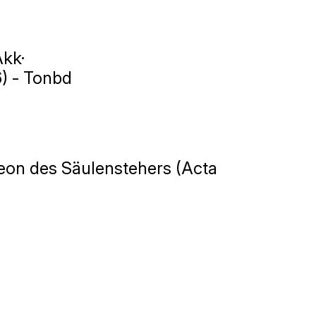
Akk·
6) - Tonbd
eon des Säulenstehers (Acta