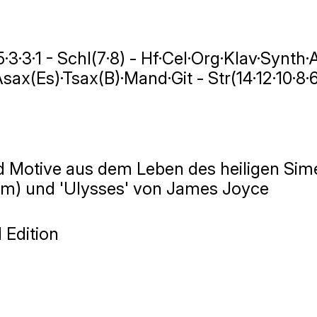
 5·3·3·1 - Schl(7·8) - Hf·Cel·Org·Klav·Synth·
sax(Es)·Tsax(B)·Mand·Git - Str(14·12·10·8·
d Motive aus dem Leben des heiligen Sim
m) und 'Ulysses' von James Joyce
 Edition