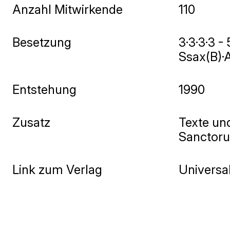
Anzahl Mitwirkende
110
Besetzung
3·3·3·3 -
Ssax(B)·A
Entstehung
1990
Zusatz
Texte un
Sanctoru
Link zum Verlag
Universal