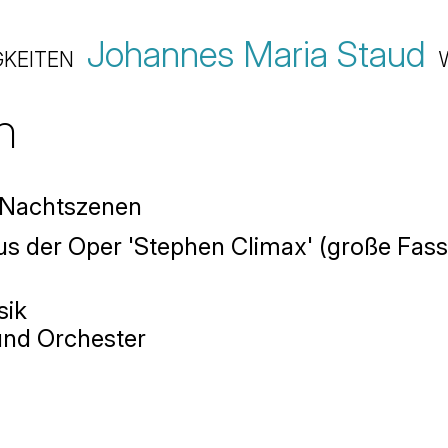
Johannes Maria Staud
GKEITEN
n
 Nachtszenen
aus der Oper 'Stephen Climax' (große Fas
sik
nd Orchester