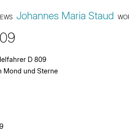
Johannes Maria Staud
EWS
WO
809
elfahrer D 809
n Mond und Sterne
19