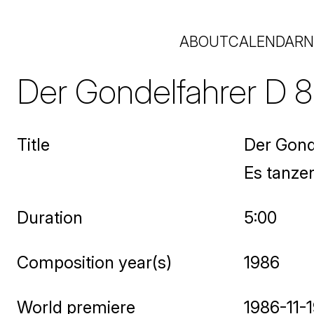
ABOUT
CALENDAR
N
Der Gondelfahrer D 
Title
Der Gond
Es tanze
Duration
5:00
Composition year(s)
1986
World premiere
1986-11-