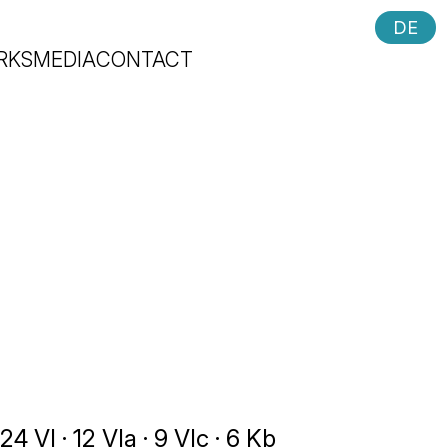
DE
RKS
MEDIA
CONTACT
 24 Vl · 12 Vla · 9 Vlc · 6 Kb