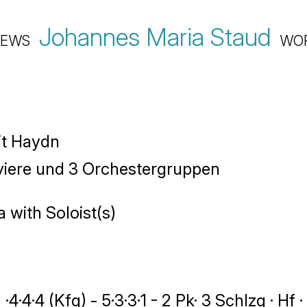
Johannes Maria Staud
EWS
WO
it Haydn
aviere und 3 Orchestergruppen
 with Soloist(s)
 ·4·4·4 (Kfg) - 5·3·3·1 - 2 Pk· 3 Schlzg · Hf ·